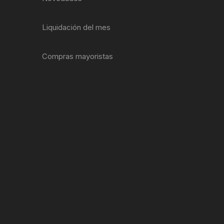
EXTRACTOR LLAVES PARA
MONOPLATOS
DENA
Liquidación del mes
SION
Compras mayoristas
S
RASAS
AS
ADOR
IJADORES