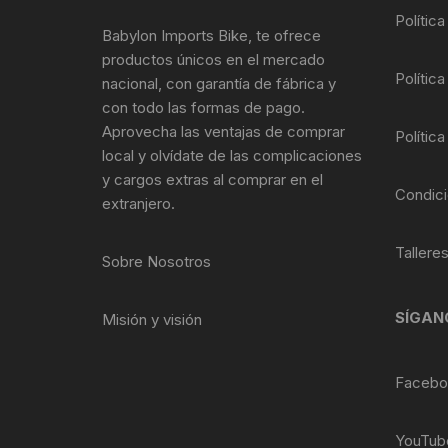
Polític
Llantas para Bicicletas
Pastillas de Fre
Per
Babylon Imports Bike, te ofrece
productos únicos en el mercado
Pedales
Roldanas para D
Pal
Política
nacional, con garantía de fábrica y
con todo las formas de pago.
Piñones de Bicicleta
Pro
Aprovecha las ventajas de comprar
Política
local y olvídate de las complicaciones
Potencias Stem
Por
y cargos extras al comprar en el
Condici
extranjero.
Plumillas Ejes
Tim
Tallere
Sobre Nosotros
Radios de Bicicleta
Rodajes
SÍGAN
Misión y visión
Rotores Discos
Facebo
Shifter Cambios
YouTub