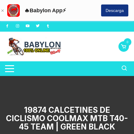
🔥Babylon App⚡
Descarga
Saltar
al
contenido
0
19874 CALCETINES DE
CICLISMO COOLMAX MTB T40-
45 TEAM | GREEN BLACK