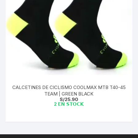
CALCETINES DE CICLISMO COOLMAX MTB T40-45
TEAM | GREEN BLACK
S/
25.90
2 𝗘𝗡 𝗦𝗧𝗢𝗖𝗞