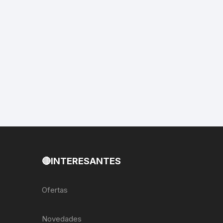
EXTRACTOR LLAVES PARA
MONOPLATOS
DENA
SION
S
RASAS
AS
🔴INTERESANTES
ADOR
Ofertas
IJADORES
Novedades