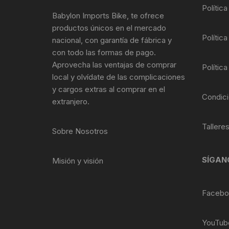
Tasas de Dirección
Polític
Babylon Imports Bike, te ofrece
productos únicos en el mercado
Tubo de Asiento
Política
nacional, con garantía de fábrica y
con todo las formas de pago.
Aprovecha las ventajas de comprar
Política
local y olvídate de las complicaciones
y cargos extras al comprar en el
Condici
extranjero.
Tallere
Sobre Nosotros
SÍGAN
Misión y visión
Facebo
YouTub