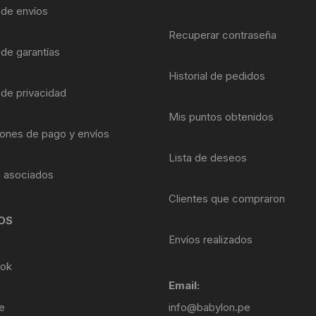
Shifter 9 Velocidades
a de envíos
OTRAS HERRAMI
Recuperar contraseña
Shifter 10 Velocidades
 de garantías
Historial de pedidos
Shifter 11 Velocidades
 de privacidad
Shifter 12 Velocidades
Mis puntos obtenidos
ones de pago y envíos
Lista de deseos
s asociados
Clientes que compraron
OS
Envíos realizados
ok
Email:
e
info@babylon.pe