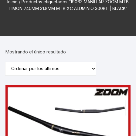
Inicio
/ Productos etiquetados “19063 MANILLAR ZOOM MTB
TIMON 740MM 31.8MM MTB XC ALUMINIO 300BT | BLACK”
Mostrando el único resultado