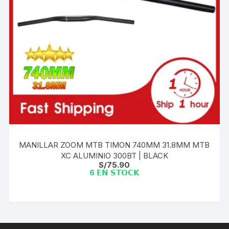
MANILLAR ZOOM MTB TIMON 740MM 31.8MM MTB
XC ALUMINIO 300BT | BLACK
S/
75.90
6 𝗘𝗡 𝗦𝗧𝗢𝗖𝗞