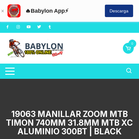
🔥Babylon App⚡
Descarga
Saltar
al
contenido
0
19063 MANILLAR ZOOM MTB
TIMON 740MM 31.8MM MTB XC
ALUMINIO 300BT | BLACK