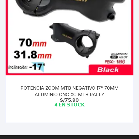
POTENCIA ZOOM MTB NEGATIVO 17° 70MM
ALUMINIO CNC XC MTB RALLY
S/
75.90
4 𝗘𝗡 𝗦𝗧𝗢𝗖𝗞