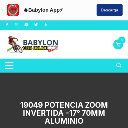
🔥Babylon App⚡
Descarga
Saltar
al
contenido
0
19049 POTENCIA ZOOM
INVERTIDA -17° 70MM
ALUMINIO