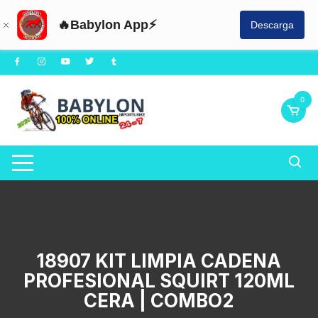
🔥Babylon App⚡
Descarga
Saltar
al
contenido
0
18907 KIT LIMPIA CADENA
PROFESIONAL SQUIRT 120ML
CERA | COMBO2