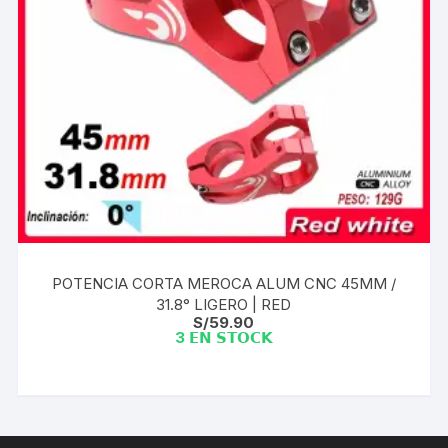
POTENCIA CORTA MEROCA ALUM CNC 45MM /
31.8° LIGERO | RED
S/
59.90
3 𝗘𝗡 𝗦𝗧𝗢𝗖𝗞