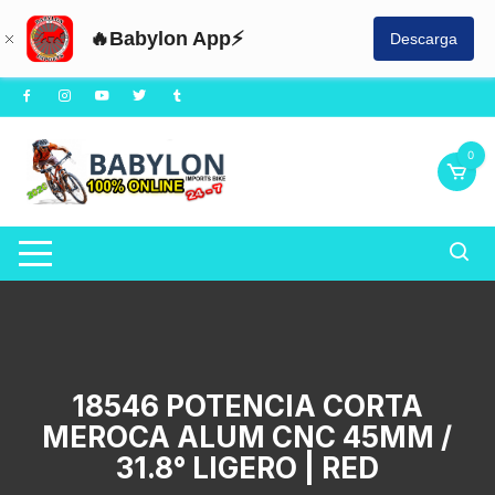
🔥Babylon App⚡
Descarga
Saltar
al
contenido
0
18546 POTENCIA CORTA
MEROCA ALUM CNC 45MM /
31.8° LIGERO | RED