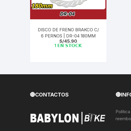
Llantas para Bicicletas
Pastillas de Fre
Per
Pedales
Roldanas para D
Pal
DISCO DE FRENO BRAKCO C/
6 PERNOS | DR-04 180MM
Piñones de Bicicleta
Pro
S/
45.90
1 𝗘𝗡 𝗦𝗧𝗢𝗖𝗞
Potencias Stem
Por
Plumillas Ejes
Tim
Radios de Bicicleta
Rodajes
🔴CONTACTOS
🔴INF
Rotores Discos
Polític
reembo
Shifter Cambios