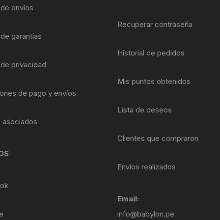
Shifter 9 Velocidades
a de envíos
OTRAS HERRAMI
Recuperar contraseña
Shifter 10 Velocidades
 de garantías
Historial de pedidos
Shifter 11 Velocidades
 de privacidad
Shifter 12 Velocidades
Mis puntos obtenidos
ones de pago y envíos
Lista de deseos
s asociados
Clientes que compraron
OS
Envíos realizados
ok
Email:
e
info@babylon.pe