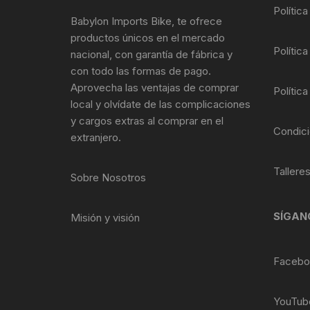
Tasas de Dirección
Polític
Babylon Imports Bike, te ofrece
productos únicos en el mercado
Tubo de Asiento
Política
nacional, con garantía de fábrica y
con todo las formas de pago.
Aprovecha las ventajas de comprar
Política
local y olvídate de las complicaciones
y cargos extras al comprar en el
Condici
extranjero.
Tallere
Sobre Nosotros
SÍGAN
Misión y visión
Facebo
YouTub