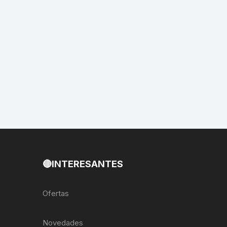
EXTRACTOR LLAVES PARA
MONOPLATOS
DENA
SION
S
RASAS
AS
🔴INTERESANTES
ADOR
Ofertas
IJADORES
Novedades