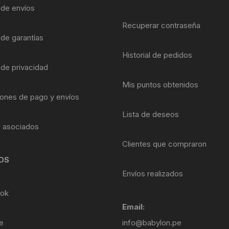
Shifter 9 Velocidades
a de envíos
OTRAS HERRAMI
Recuperar contraseña
Shifter 10 Velocidades
 de garantías
Historial de pedidos
Shifter 11 Velocidades
 de privacidad
Shifter 12 Velocidades
Mis puntos obtenidos
ones de pago y envíos
Lista de deseos
s asociados
Clientes que compraron
OS
Envíos realizados
ok
Email:
e
info@babylon.pe