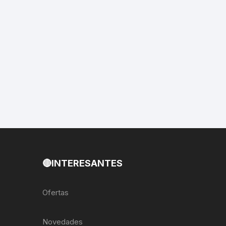
EXTRACTOR LLAVES PARA
MONOPLATOS
DENA
SION
S
RASAS
AS
🔴INTERESANTES
ADOR
Ofertas
IJADORES
Novedades