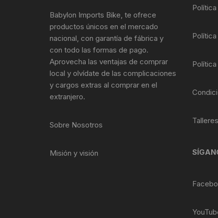
Tasas de Dirección
Polític
Babylon Imports Bike, te ofrece
productos únicos en el mercado
Tubo de Asiento
Política
nacional, con garantía de fábrica y
con todo las formas de pago.
Aprovecha las ventajas de comprar
Política
local y olvídate de las complicaciones
y cargos extras al comprar en el
Condici
extranjero.
Tallere
Sobre Nosotros
SÍGAN
Misión y visión
Facebo
YouTub