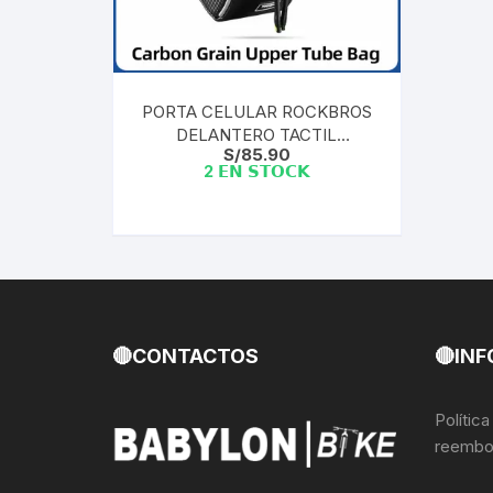
Llantas para Bicicletas
Pastillas de Fre
Per
Pedales
Roldanas para D
Pal
PORTA CELULAR ROCKBROS
DELANTERO TACTIL
Piñones de Bicicleta
Pro
S/
85.90
IMPERMEABLE 017-BK
2 𝗘𝗡 𝗦𝗧𝗢𝗖𝗞
Potencias Stem
Por
Plumillas Ejes
Tim
Radios de Bicicleta
Rodajes
🔴CONTACTOS
🔴INF
Rotores Discos
Polític
reembo
Shifter Cambios