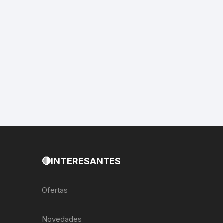
EXTRACTOR LLAVES PARA
MONOPLATOS
DENA
SION
S
RASAS
AS
🔴INTERESANTES
ADOR
Ofertas
IJADORES
Novedades