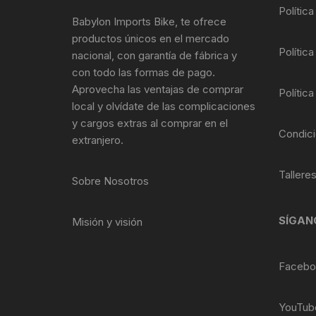
Tasas de Dirección
Polític
Babylon Imports Bike, te ofrece
productos únicos en el mercado
Tubo de Asiento
Política
nacional, con garantía de fábrica y
con todo las formas de pago.
Aprovecha las ventajas de comprar
Política
local y olvídate de las complicaciones
y cargos extras al comprar en el
Condici
extranjero.
Tallere
Sobre Nosotros
SÍGAN
Misión y visión
Facebo
YouTub