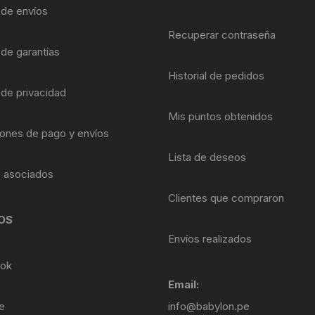
Shifter 9 Velocidades
a de envíos
OTRAS HERRAMI
Recuperar contraseña
Shifter 10 Velocidades
 de garantías
Historial de pedidos
Shifter 11 Velocidades
 de privacidad
Shifter 12 Velocidades
Mis puntos obtenidos
ones de pago y envíos
Lista de deseos
s asociados
Clientes que compraron
OS
Envíos realizados
ok
Email:
e
info@babylon.pe