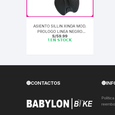
Llantas para Bicicletas
Pastillas de Fre
Per
Pedales
Roldanas para D
Pal
ASIENTO SILLIN XINDA MOD.
PROLOGO LINEA NEGRO
Piñones de Bicicleta
Pro
S/
59.99
CICLISMO | XD-823-01A
1 𝗘𝗡 𝗦𝗧𝗢𝗖𝗞
Potencias Stem
Por
Plumillas Ejes
Tim
Radios de Bicicleta
Rodajes
🔴CONTACTOS
🔴INF
Rotores Discos
Polític
reembo
Shifter Cambios