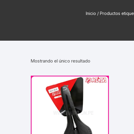
Cadenas de bicicleta
Can
Inicio
/ Productos etiqu
Cable Freno Me
Camaras de Bicicleta
Cin
Desviadores de 
CORONAS DE PIÑON
Est
Extensor de Des
Descarriladores
Fun
Lubricantes pa
Mostrando el único resultado
Frenos Hidráulicos
Gri
Monoplatos
GRUPO SISTEMAS DE
Inf
TRANSMISION KIT
Radios de Bicic
Sus
Horquilla Suspenciones
Tapa de Orquilla
Luc
Masas Bocamasas
Tubeless
Par
Manillares Timones
Tapa De Bielas
Per