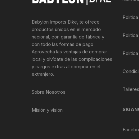
Llantas para Bicicletas
Pastillas de Fre
Per
Polític
Babylon Imports Bike, te ofrece
Pedales
Roldanas para D
Pal
productos únicos en el mercado
Política
nacional, con garantía de fábrica y
Piñones de Bicicleta
Pro
con todo las formas de pago.
Aprovecha las ventajas de comprar
Política
Potencias Stem
Por
local y olvídate de las complicaciones
y cargos extras al comprar en el
Plumillas Ejes
Tim
Condici
extranjero.
Radios de Bicicleta
Tallere
Sobre Nosotros
Rodajes
SÍGAN
Misión y visión
Rotores Discos
Shifter Cambios
Facebo