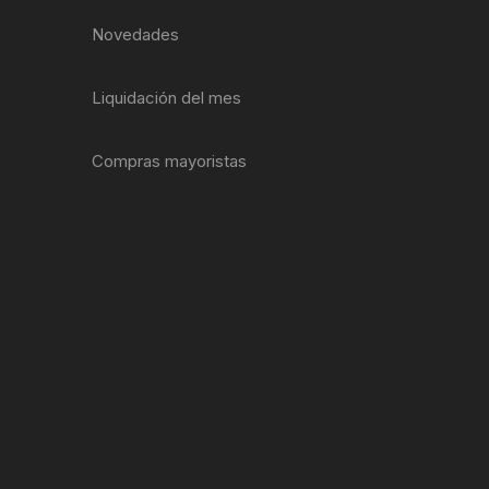
EXTRACTOR LLAVES PARA
Novedades
MONOPLATOS
DENA
SION
Liquidación del mes
S
Compras mayoristas
RASAS
AS
ADOR
IJADORES