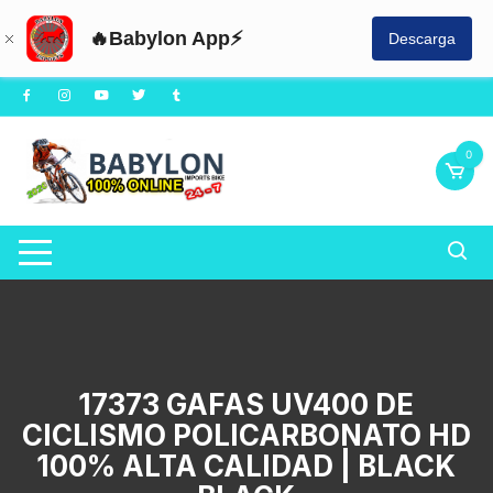
🔥Babylon App⚡
Descarga
Saltar
al
contenido
0
17373 GAFAS UV400 DE
CICLISMO POLICARBONATO HD
100% ALTA CALIDAD | BLACK