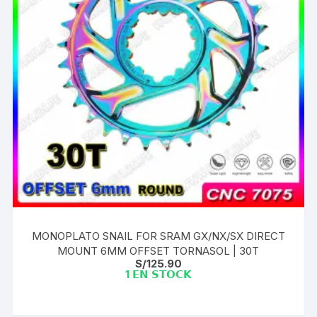
MONOPLATO SNAIL FOR SRAM GX/NX/SX DIRECT
MOUNT 6MM OFFSET TORNASOL | 30T
S/
125.90
1 𝗘𝗡 𝗦𝗧𝗢𝗖𝗞