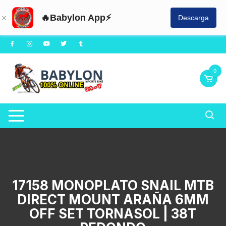
🔥Babylon App⚡
Descarga
Saltar
al
contenido
0
17158 MONOPLATO SNAIL MTB
DIRECT MOUNT ARAÑA 6MM
OFF SET TORNASOL | 38T