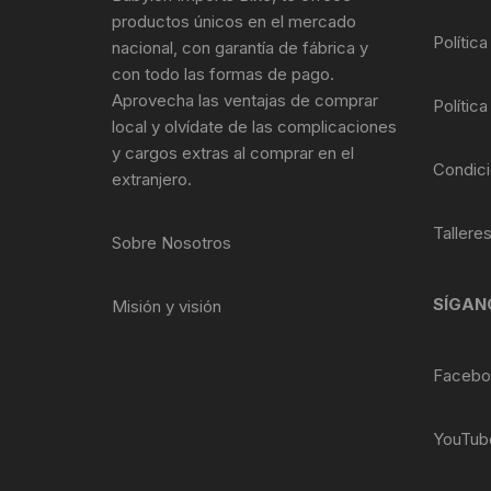
Tasas de Dirección
productos únicos en el mercado
Política
nacional, con garantía de fábrica y
Tubo de Asiento
con todo las formas de pago.
Aprovecha las ventajas de comprar
Política
local y olvídate de las complicaciones
y cargos extras al comprar en el
Condici
extranjero.
Tallere
Sobre Nosotros
SÍGAN
Misión y visión
Facebo
YouTub