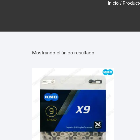
Inicio
/ Product
Cadenas de bicicleta
Can
Cable Freno Me
Camaras de Bicicleta
Cin
Desviadores de 
CORONAS DE PIÑON
Est
Extensor de Des
Mostrando el único resultado
Descarriladores
Fun
Lubricantes pa
Frenos Hidráulicos
Gri
Monoplatos
GRUPO SISTEMAS DE
Inf
TRANSMISION KIT
Radios de Bicic
Sus
Horquilla Suspenciones
Tapa de Orquilla
Luc
Masas Bocamasas
Tubeless
Par
Manillares Timones
Tapa De Bielas
Per