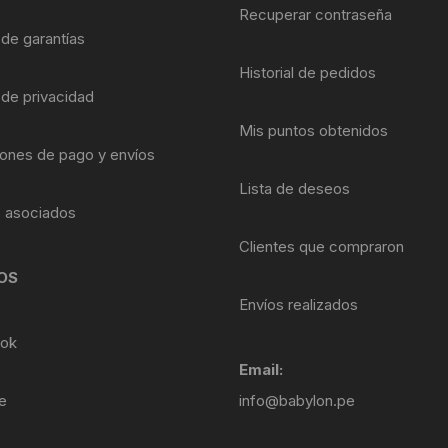
Shifter 9 Velocidades
Recuperar contraseña
OTRAS HERRAMI
 de garantías
Shifter 10 Velocidades
Historial de pedidos
 de privacidad
Shifter 11 Velocidades
Mis puntos obtenidos
ones de pago y envíos
Shifter 12 Velocidades
Lista de deseos
s asociados
Clientes que compraron
OS
Envíos realizados
ok
Email:
e
info@babylon.pe