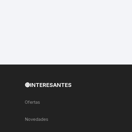
EXTRACTOR LLAVES PARA
MONOPLATOS
DENA
SION
S
RASAS
🔴INTERESANTES
AS
Ofertas
ADOR
Novedades
IJADORES