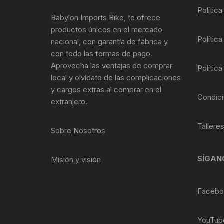
Polític
Llantas para Bicicletas
Pastillas de Fre
Per
Babylon Imports Bike, te ofrece
productos únicos en el mercado
Pedales
Roldanas para D
Pal
Política
nacional, con garantía de fábrica y
con todo las formas de pago.
Piñones de Bicicleta
Pro
Aprovecha las ventajas de comprar
Política
local y olvídate de las complicaciones
Potencias Stem
Por
y cargos extras al comprar en el
Condici
extranjero.
Plumillas Ejes
Tim
Tallere
Sobre Nosotros
Radios de Bicicleta
Rodajes
SÍGAN
Misión y visión
Rotores Discos
Facebo
Shifter Cambios
YouTub