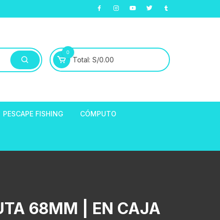
0
Total:
S/
0.00
PESCAPE FISHING
CÓMPUTO
ABLE
E LLANTAS
hort de Ciclismo
Manga Largas
EXTRACTOR DE
TA 68MM | EN CAJA
HORQUILLAS
fibra
ARA