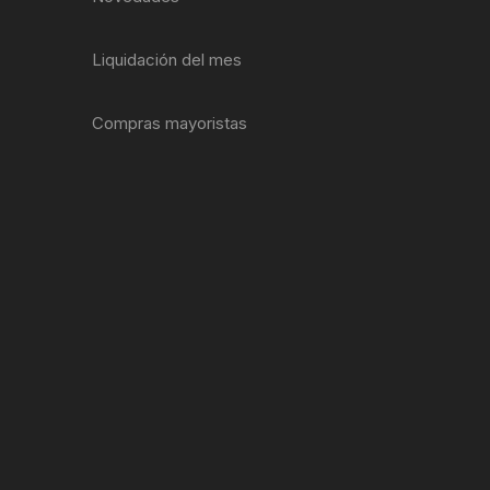
EXTRACTOR LLAVES PARA
MONOPLATOS
DENA
Liquidación del mes
SION
Compras mayoristas
S
RASAS
AS
ADOR
IJADORES