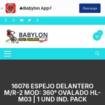
🔥Babylon App⚡
Descarga
Saltar
al
contenido
0
16076 ESPEJO DELANTERO
M/R-2 MOD: 360° OVALADO HL-
M03 | 1 UND IND. PACK