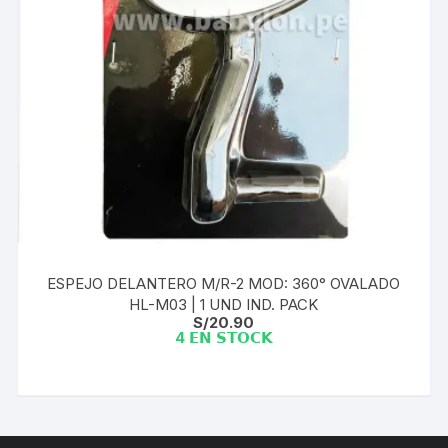
ESPEJO DELANTERO M/R-2 MOD: 360° OVALADO
HL-M03 | 1 UND IND. PACK
S/
20.90
4 𝗘𝗡 𝗦𝗧𝗢𝗖𝗞