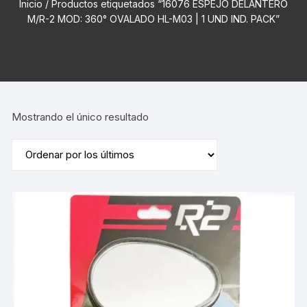
Inicio
/ Productos etiquetados “16076 ESPEJO DELANTERO
M/R-2 MOD: 360° OVALADO HL-M03 | 1 UND IND. PACK”
Mostrando el único resultado