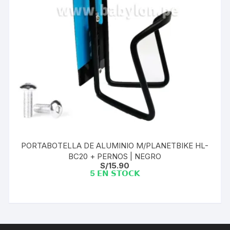
PORTABOTELLA DE ALUMINIO M/PLANETBIKE HL-
BC20 + PERNOS | NEGRO
S/
15.90
5 𝗘𝗡 𝗦𝗧𝗢𝗖𝗞