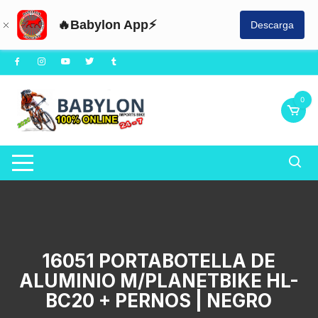
🔥Babylon App⚡
Descarga
Saltar
al
contenido
0
16051 PORTABOTELLA DE
ALUMINIO M/PLANETBIKE HL-
BC20 + PERNOS | NEGRO