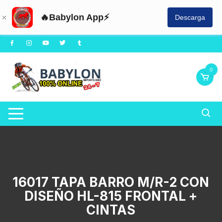
🔥Babylon App⚡
Descarga
Saltar
al
contenido
0
16017 TAPA BARRO M/R-2 CON
DISEÑO HL-815 FRONTAL +
CINTAS