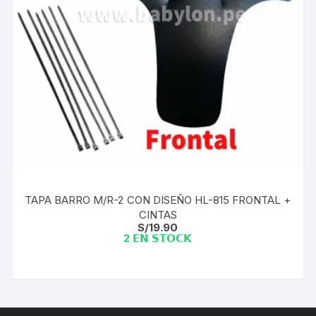
TAPA BARRO M/R-2 CON DISEÑO HL-815 FRONTAL +
CINTAS
S/
19.90
2 𝗘𝗡 𝗦𝗧𝗢𝗖𝗞