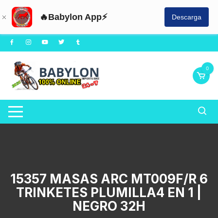
🔥Babylon App⚡
Descarga
Saltar
al
contenido
0
15357 MASAS ARC MT009F/R 6
TRINKETES PLUMILLA4 EN 1 |
NEGRO 32H