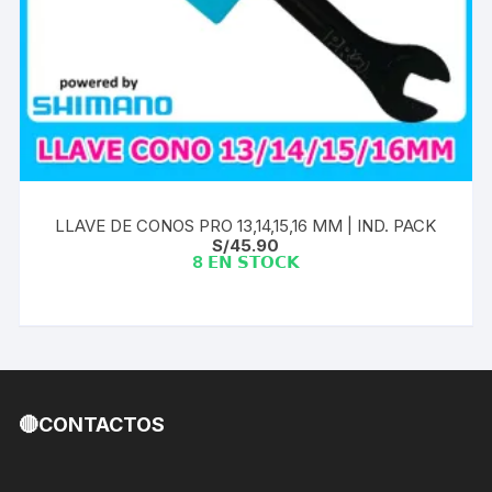
LLAVE DE CONOS PRO 13,14,15,16 MM | IND. PACK
S/
45.90
8 𝗘𝗡 𝗦𝗧𝗢𝗖𝗞
🔴CONTACTOS