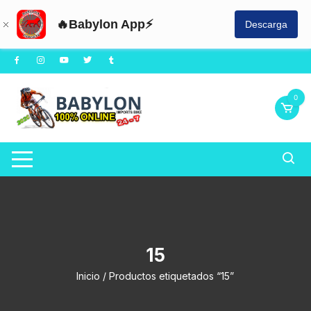
🔥Babylon App⚡
Descarga
Saltar
al
contenido
0
15
Inicio
/ Productos etiquetados “15”