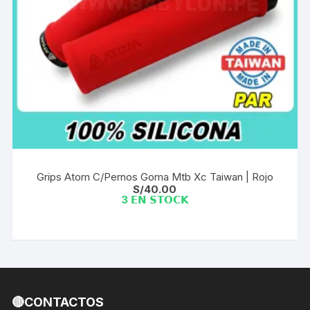
Grips Atom C/Pernos Goma Mtb Xc Taiwan | Rojo
S/
40.00
3 𝗘𝗡 𝗦𝗧𝗢𝗖𝗞
🔴CONTACTOS