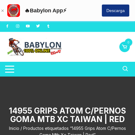
🔥Babylon App⚡
Descarga
Saltar
al
contenido
0
14955 GRIPS ATOM C/PERNOS
GOMA MTB XC TAIWAN | RED
Inicio
/ Productos etiquetados “14955 Grips Atom C/Pernos
Goma Mtb Xc Taiwan | Red”