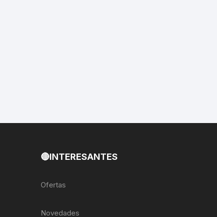
EXTRACTOR LLAVES PARA
MONOPLATOS
DENA
SION
S
RASAS
AS
🔴INTERESANTES
ADOR
Ofertas
IJADORES
Novedades