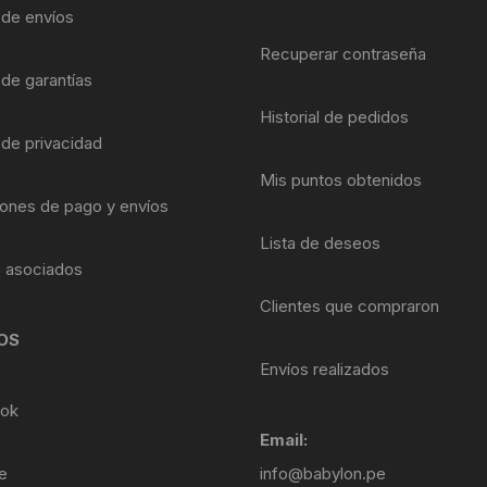
Shifter 9 Velocidades
a de envíos
OTRAS HERRAMI
Recuperar contraseña
Shifter 10 Velocidades
 de garantías
Historial de pedidos
Shifter 11 Velocidades
 de privacidad
Shifter 12 Velocidades
Mis puntos obtenidos
ones de pago y envíos
Lista de deseos
s asociados
Clientes que compraron
OS
Envíos realizados
ok
Email:
e
info@babylon.pe