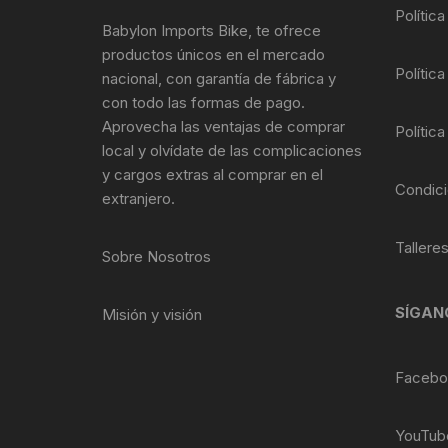
Tasas de Dirección
Polític
Babylon Imports Bike, te ofrece
productos únicos en el mercado
Tubo de Asiento
Política
nacional, con garantía de fábrica y
con todo las formas de pago.
Aprovecha las ventajas de comprar
Política
local y olvídate de las complicaciones
y cargos extras al comprar en el
Condici
extranjero.
Tallere
Sobre Nosotros
SÍGAN
Misión y visión
Facebo
YouTub