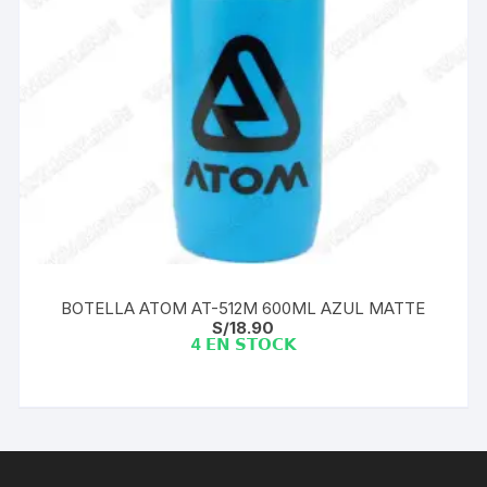
BOTELLA ATOM AT-512M 600ML AZUL MATTE
S/
18.90
4 𝗘𝗡 𝗦𝗧𝗢𝗖𝗞