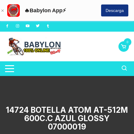
🔥Babylon App⚡
Descarga
Saltar
al
contenido
0
14724 BOTELLA ATOM AT-512M
600C.C AZUL GLOSSY
07000019