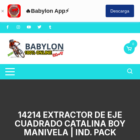
🔥Babylon App⚡
Descarga
Saltar
al
contenido
0
14214 EXTRACTOR DE EJE
CUADRADO CATALINA BOY
MANIVELA | IND. PACK