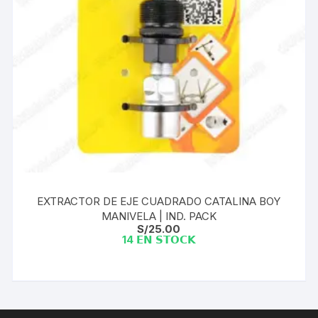
EXTRACTOR DE EJE CUADRADO CATALINA BOY
MANIVELA | IND. PACK
S/
25.00
14 𝗘𝗡 𝗦𝗧𝗢𝗖𝗞