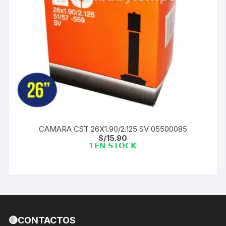
CAMARA CST 26X1.90/2.125 SV 05500085
S/
15.90
1 𝗘𝗡 𝗦𝗧𝗢𝗖𝗞
🔴CONTACTOS