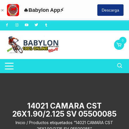
🔥Babylon App⚡
Descarga
Saltar
al
contenido
0
14021 CAMARA CST
26X1.90/2.125 SV 05500085
Inicio
/ Productos etiquetados “14021 CAMARA CST
26X1.90/2.125 SV 05500085”