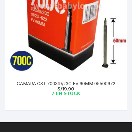
CAMARA CST 700X19/23C FV 60MM 05500672
S/
19.90
7 𝗘𝗡 𝗦𝗧𝗢𝗖𝗞