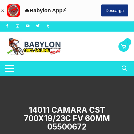
🔥Babylon App⚡
Descarga
Saltar
al
contenido
0
14011 CAMARA CST
700X19/23C FV 60MM
05500672