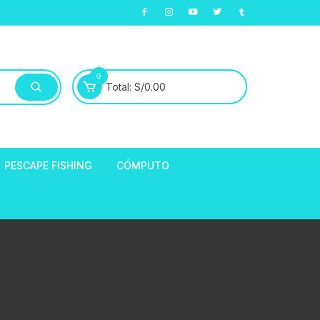
0
Total:
S/
0.00
PESCAPE FISHING
CÓMPUTO
ABLE
E LLANTAS
hort de Ciclismo
Manga Largas
EXTRACTOR DE
HORQUILLAS
fibra
ARA