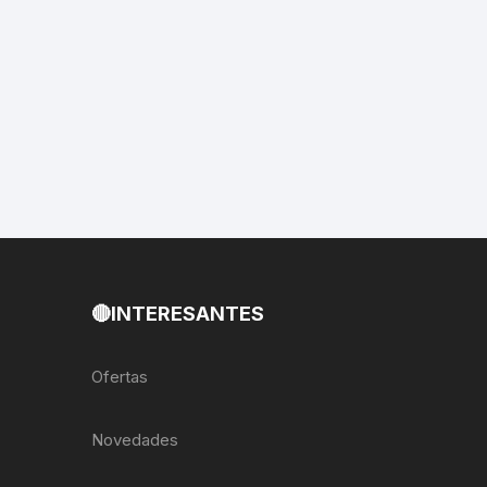
EXTRACTOR LLAVES PARA
MONOPLATOS
DENA
SION
S
RASAS
🔴INTERESANTES
AS
Ofertas
ADOR
Novedades
IJADORES