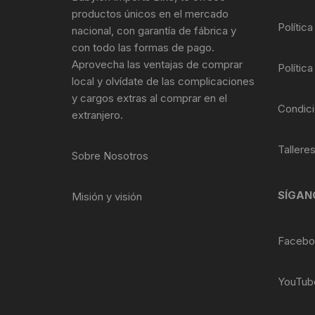
Tasas de Dirección
productos únicos en el mercado
Política
nacional, con garantía de fábrica y
Tubo de Asiento
con todo las formas de pago.
Aprovecha las ventajas de comprar
Política
local y olvídate de las complicaciones
y cargos extras al comprar en el
Condici
extranjero.
Tallere
Sobre Nosotros
SÍGAN
Misión y visión
Facebo
YouTub