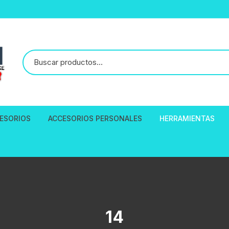
ESORIOS
ACCESORIOS PERSONALES
HERRAMIENTAS
reno
esorios en General
Aro 26″
Ropa
ALICATE CORTAC
Cortavientos
entos Sillines
Aro 27.5″
Cascos de Ciclismo
DESMONTABLE D
Jersey Polo S
 Asiento
PALANCAS
ellas Tomatodos
Aro 29″
Calcetines para Ciclistas
Polo Jersey 
les
EXTRACTORES
14
maras GOPRO
Aro 700C
Mascarillas de ciclismo
Accesorios Para GOPRO
Bandana Micro
draulicos
HERRAMIENTAS P