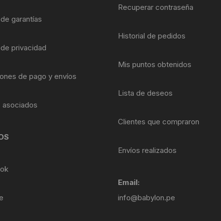
Shifter 9 Velocidades
Recuperar contraseña
OTRAS HERRAMI
 de garantías
Shifter 10 Velocidades
Historial de pedidos
 de privacidad
Shifter 11 Velocidades
Mis puntos obtenidos
ones de pago y envíos
Shifter 12 Velocidades
Lista de deseos
s asociados
Clientes que compraron
OS
Envíos realizados
ok
Email:
e
info@babylon.pe