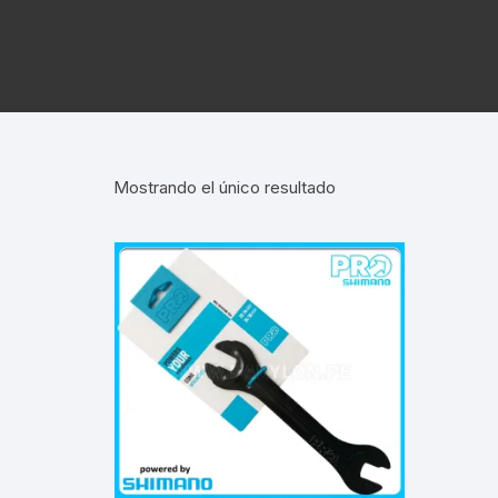
Cadenas de bicicleta
Can
Cable Freno Me
Camaras de Bicicleta
Cin
Desviadores de 
CORONAS DE PIÑON
Est
Extensor de Des
Mostrando el único resultado
Descarriladores
Fun
Lubricantes pa
Frenos Hidráulicos
Gri
Monoplatos
GRUPO SISTEMAS DE
Inf
TRANSMISION KIT
Radios de Bicic
Sus
Horquilla Suspenciones
Tapa de Orquilla
Luc
Masas Bocamasas
Tubeless
Par
Manillares Timones
Tapa De Bielas
Per