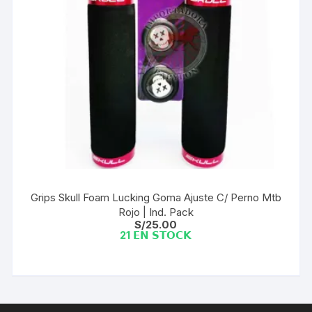
Grips Skull Foam Lucking Goma Ajuste C/ Perno Mtb
Rojo | Ind. Pack
S/
25.00
21 𝗘𝗡 𝗦𝗧𝗢𝗖𝗞