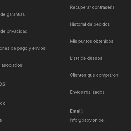
Shifter 9 Velocidades
Recuperar contraseña
OTRAS HERRAMI
 de garantías
Shifter 10 Velocidades
Historial de pedidos
 de privacidad
Shifter 11 Velocidades
Mis puntos obtenidos
Shifter 12 Velocidades
ones de pago y envíos
Lista de deseos
s asociados
Clientes que compraron
OS
Envíos realizados
ok
Email:
e
info@babylon.pe