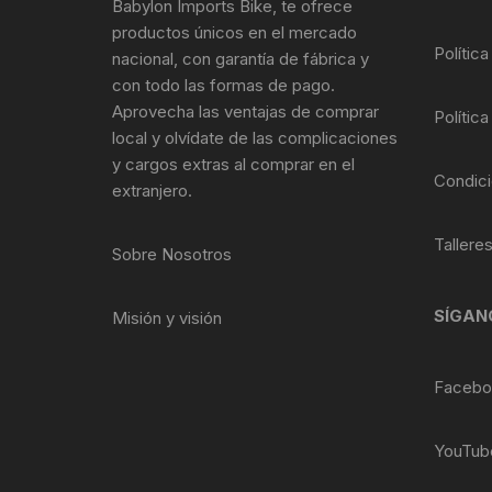
Babylon Imports Bike, te ofrece
Tasas de Dirección
productos únicos en el mercado
Política
nacional, con garantía de fábrica y
Tubo de Asiento
con todo las formas de pago.
Aprovecha las ventajas de comprar
Política
local y olvídate de las complicaciones
y cargos extras al comprar en el
Condici
extranjero.
Tallere
Sobre Nosotros
SÍGAN
Misión y visión
Facebo
YouTub