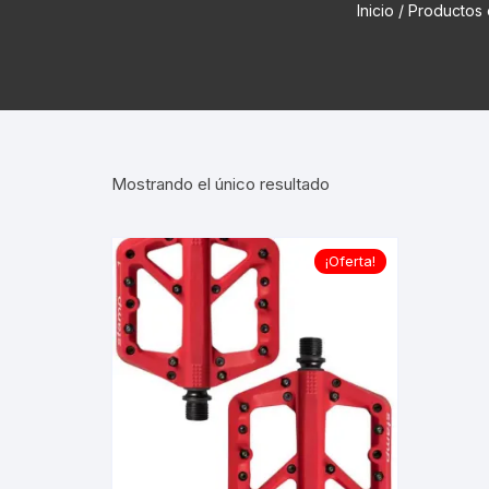
Inicio
/ Productos
Cadenas de bicicleta
Can
Cable Freno Me
Camaras de Bicicleta
Cin
Desviadores de 
CORONAS DE PIÑON
Est
Extensor de Des
Mostrando el único resultado
Descarriladores
Fun
Lubricantes pa
Frenos Hidráulicos
Gri
Monoplatos
¡Oferta!
GRUPO SISTEMAS DE
Inf
TRANSMISION KIT
Radios de Bicic
Sus
Horquilla Suspenciones
Tapa de Orquilla
Luc
Masas Bocamasas
Tubeless
Par
Manillares Timones
Tapa De Bielas
Per