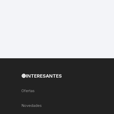
EXTRACTOR LLAVES PARA
MONOPLATOS
DENA
SION
S
RASAS
🔴INTERESANTES
AS
ADOR
Ofertas
Novedades
IJADORES