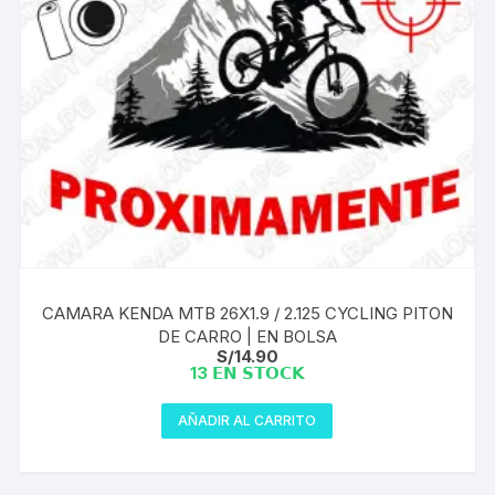
CAMARA KENDA MTB 26X1.9 / 2.125 CYCLING PITON
DE CARRO | EN BOLSA
S/
14.90
13 𝗘𝗡 𝗦𝗧𝗢𝗖𝗞
AÑADIR AL CARRITO