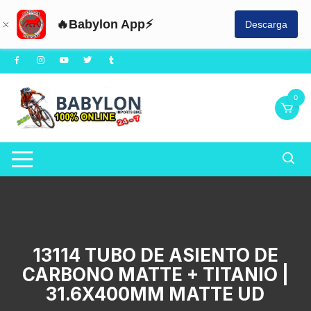
🔥Babylon App⚡
Descarga
Saltar
al
contenido
0
13114 TUBO DE ASIENTO DE
CARBONO MATTE + TITANIO |
31.6X400MM MATTE UD