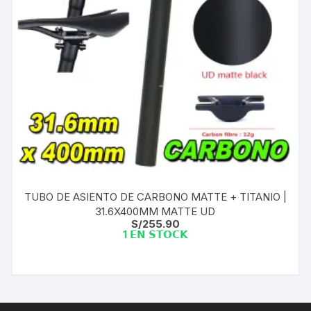
TUBO DE ASIENTO DE CARBONO MATTE + TITANIO |
31.6X400MM MATTE UD
S/
255.90
1 𝗘𝗡 𝗦𝗧𝗢𝗖𝗞