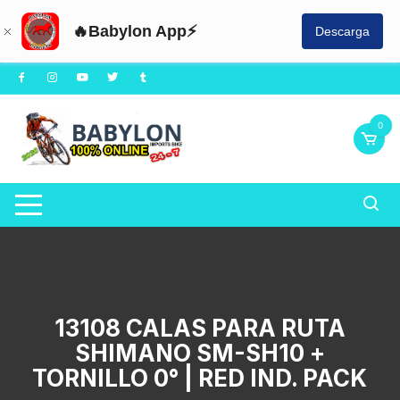
🔥Babylon App⚡
Descarga
Saltar
al
contenido
0
13108 CALAS PARA RUTA
SHIMANO SM-SH10 +
TORNILLO 0° | RED IND. PACK