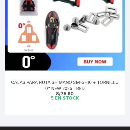
CALAS PARA RUTA SHIMANO SM-SH10 + TORNILLO
0° NEW 2025 | RED
S/
75.90
5 𝗘𝗡 𝗦𝗧𝗢𝗖𝗞