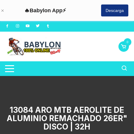
🔥Babylon App⚡
Descarga
Saltar
al
contenido
0
13084 ARO MTB AEROLITE DE
ALUMINIO REMACHADO 26ER"
DISCO | 32H