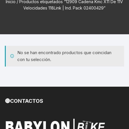
Inicio
/ Productos etiquetados “12909 Cadena Kmc X11 De 11V
Velocidades 118Link | Ind. Pack 02400429”
No se han encontrado productos que coincidan
con tu selección.
🔴CONTACTOS