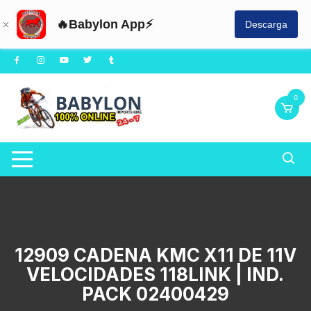
🔥Babylon App⚡
Descarga
Saltar
al
contenido
0
12909 CADENA KMC X11 DE 11V
VELOCIDADES 118LINK | IND.
PACK 02400429