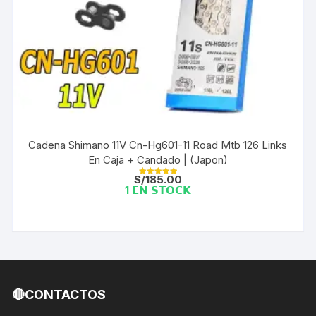
Cadena Shimano 11V Cn-Hg601-11 Road Mtb 126 Links
En Caja + Candado | (Japon)
S/
185.00
Valorado con
1 𝗘𝗡 𝗦𝗧𝗢𝗖𝗞
5.00
de 5
🔴CONTACTOS