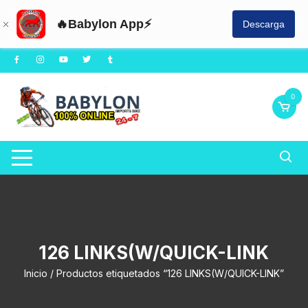
🔥Babylon App⚡
Descarga
Saltar
al
contenido
0
126 LINKS(W/QUICK-LINK
Inicio
/ Productos etiquetados “126 LINKS(W/QUICK-LINK”