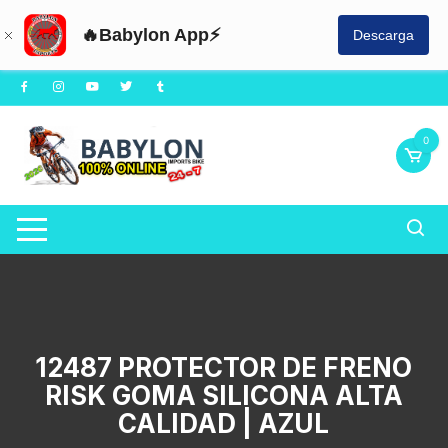
🔥Babylon App⚡
Descarga
Saltar
al
contenido
0
12487 PROTECTOR DE FRENO
RISK GOMA SILICONA ALTA
CALIDAD | AZUL