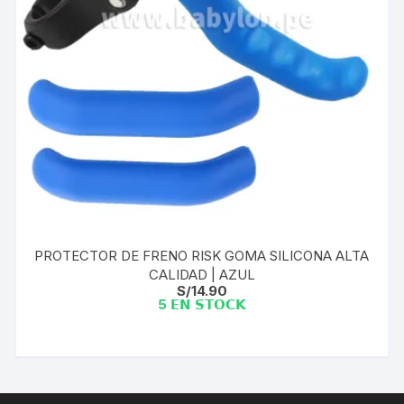
PROTECTOR DE FRENO RISK GOMA SILICONA ALTA
CALIDAD | AZUL
S/
14.90
5 𝗘𝗡 𝗦𝗧𝗢𝗖𝗞