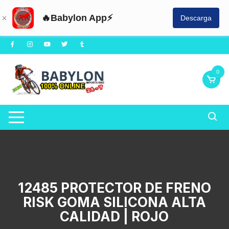
🔥Babylon App⚡
Descarga
Saltar
al
contenido
0
12485 PROTECTOR DE FRENO
RISK GOMA SILICONA ALTA
CALIDAD | ROJO