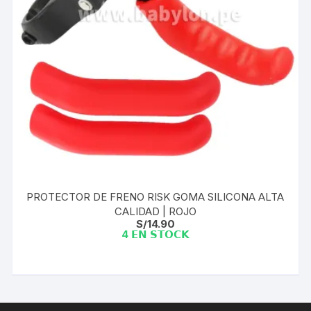
PROTECTOR DE FRENO RISK GOMA SILICONA ALTA
CALIDAD | ROJO
S/
14.90
4 𝗘𝗡 𝗦𝗧𝗢𝗖𝗞