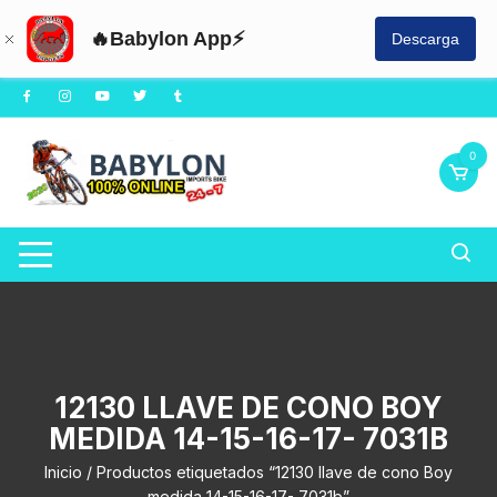
🔥Babylon App⚡
Descarga
Saltar
al
contenido
0
12130 LLAVE DE CONO BOY
MEDIDA 14-15-16-17- 7031B
Inicio
/ Productos etiquetados “12130 llave de cono Boy
medida 14-15-16-17- 7031b”