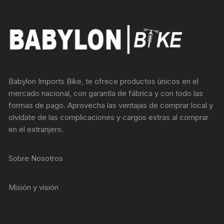
opciones
se
pueden
elegir
en
la
Babylon Imports Bike, te ofrece productos únicos en el
página
mercado nacional, con garantía de fábrica y con todo las
de
formas de pago. Aprovecha las ventajas de comprar local y
producto
olvídate de las complicaciones y cargos extras al comprar
en el extranjero.
Sobre Nosotros
Misión y visión