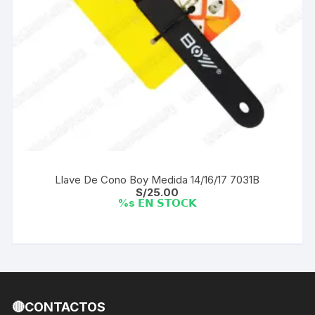
Llave De Cono Boy Medida 14/16/17 7031B
S/
25.00
%s 𝗘𝗡 𝗦𝗧𝗢𝗖𝗞
Este
producto
tiene
múltiples
variantes.
🔴CONTACTOS
Las