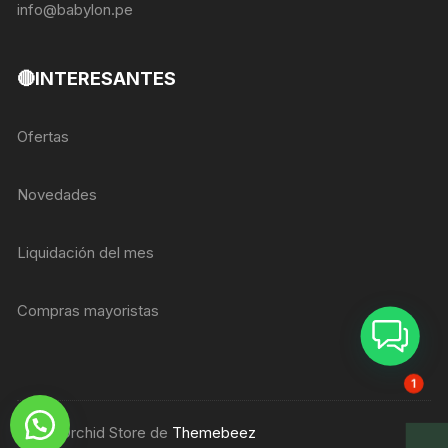
info@babylon.pe
🔴INTERESANTES
Ofertas
Novedades
Liquidación del mes
Compras mayoristas
ASESOR BREIZER
1
Tema Orchid Store de
Themebeez