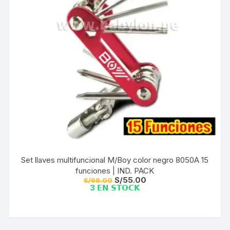
Set llaves multifuncional M/Boy color negro 8050A 15
funciones | IND. PACK
El
El
S/
55.00
S/
68.00
precio
precio
3 𝗘𝗡 𝗦𝗧𝗢𝗖𝗞
original
actual
era:
es:
S/68.00.
S/55.00.