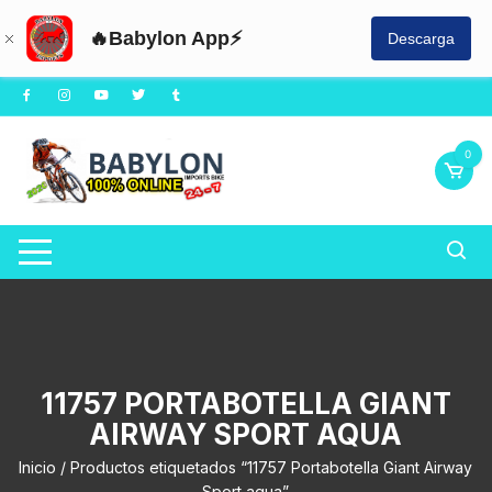
🔥Babylon App⚡
Descarga
Saltar
al
contenido
0
11757 PORTABOTELLA GIANT
AIRWAY SPORT AQUA
Inicio
/ Productos etiquetados “11757 Portabotella Giant Airway
Sport aqua”