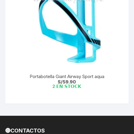
Portabotella Giant Airway Sport aqua
S/
59.90
2 𝗘𝗡 𝗦𝗧𝗢𝗖𝗞
🔴CONTACTOS