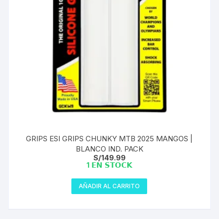
GRIPS ESI GRIPS CHUNKY MTB 2025 MANGOS |
BLANCO IND. PACK
S/
149.99
1 𝗘𝗡 𝗦𝗧𝗢𝗖𝗞
AÑADIR AL CARRITO