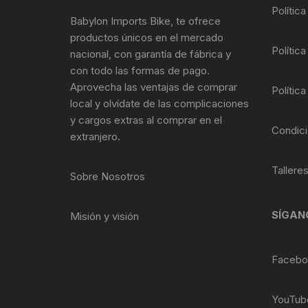
Tasas de Dirección
Polític
Babylon Imports Bike, te ofrece
productos únicos en el mercado
Tubo de Asiento
Política
nacional, con garantía de fábrica y
con todo las formas de pago.
Aprovecha las ventajas de comprar
Política
local y olvídate de las complicaciones
y cargos extras al comprar en el
Condici
extranjero.
Tallere
Sobre Nosotros
SÍGAN
Misión y visión
Facebo
YouTub