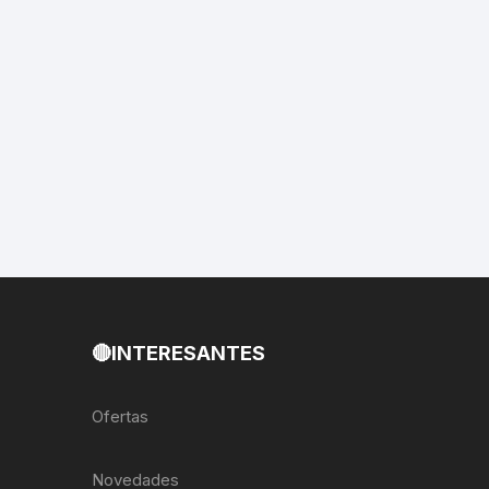
EXTRACTOR LLAVES PARA
MONOPLATOS
DENA
SION
S
RASAS
AS
🔴INTERESANTES
ADOR
Ofertas
IJADORES
Novedades