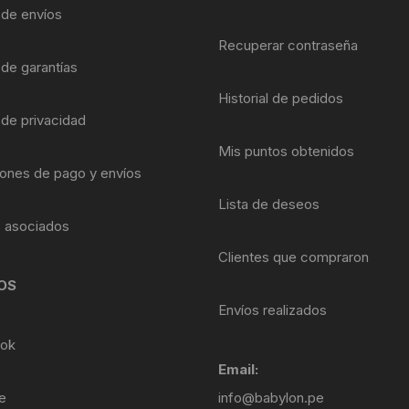
Shifter 9 Velocidades
a de envíos
OTRAS HERRAMI
Recuperar contraseña
Shifter 10 Velocidades
 de garantías
Historial de pedidos
Shifter 11 Velocidades
 de privacidad
Shifter 12 Velocidades
Mis puntos obtenidos
ones de pago y envíos
Lista de deseos
s asociados
Clientes que compraron
OS
Envíos realizados
ok
Email:
e
info@babylon.pe