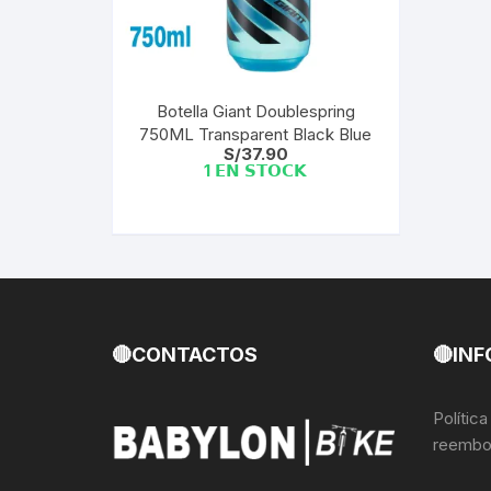
Llantas para Bicicletas
Pastillas de Fre
Per
Pedales
Roldanas para D
Pal
Botella Giant Doublespring
750ML Transparent Black Blue
Piñones de Bicicleta
Pro
S/
37.90
1 𝗘𝗡 𝗦𝗧𝗢𝗖𝗞
Potencias Stem
Por
Plumillas Ejes
Tim
Radios de Bicicleta
Rodajes
🔴CONTACTOS
🔴INF
Rotores Discos
Polític
reembo
Shifter Cambios