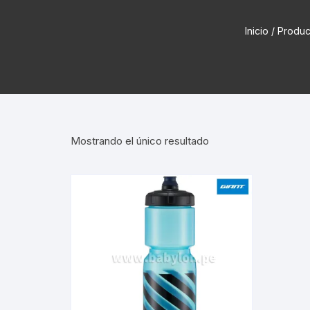
Cadenas de bicicleta
Can
Cable Freno Me
Inicio
/ Produc
Camaras de Bicicleta
Cin
Desviadores de 
CORONAS DE PIÑON
Est
Extensor de Des
Descarriladores
Fun
Lubricantes pa
Mostrando el único resultado
Frenos Hidráulicos
Gri
Monoplatos
GRUPO SISTEMAS DE
Inf
TRANSMISION KIT
Radios de Bicic
Sus
Horquilla Suspenciones
Tapa de Orquilla
Luc
Masas Bocamasas
Tubeless
Par
Manillares Timones
Tapa De Bielas
Per