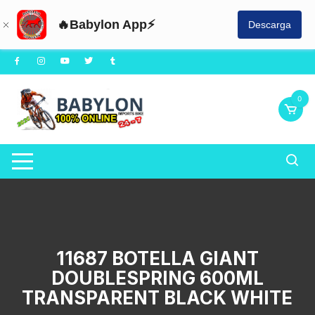
🔥Babylon App⚡
Descarga
Saltar
al
contenido
0
11687 BOTELLA GIANT
DOUBLESPRING 600ML
TRANSPARENT BLACK WHITE