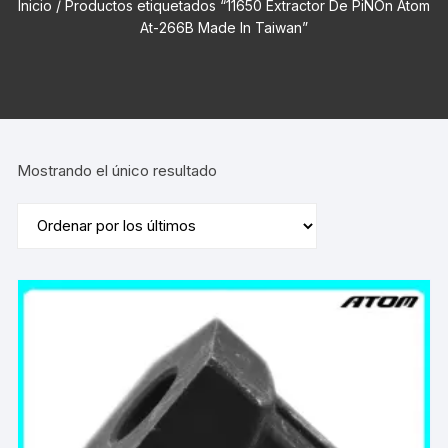
Inicio
/ Productos etiquetados “11650 Extractor De PiÑOn Atom
At-266B Made In Taiwan”
Mostrando el único resultado