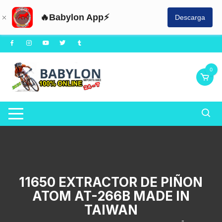
🔥Babylon App⚡
Descarga
Saltar
al
contenido
0
11650 EXTRACTOR DE PIÑON
ATOM AT-266B MADE IN
TAIWAN