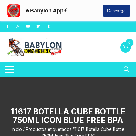
🔥Babylon App⚡
Descarga
Saltar
al
contenido
0
11617 BOTELLA CUBE BOTTLE
750ML ICON BLUE FREE BPA
Inicio
/ Productos etiquetados “11617 Botella Cube Bottle
750Ml Icon Blue Free BPA”