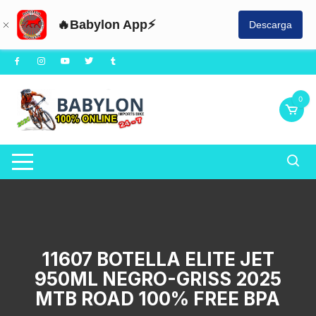
🔥Babylon App⚡
Descarga
Saltar
al
contenido
0
11607 BOTELLA ELITE JET
950ML NEGRO-GRISS 2025
MTB ROAD 100% FREE BPA