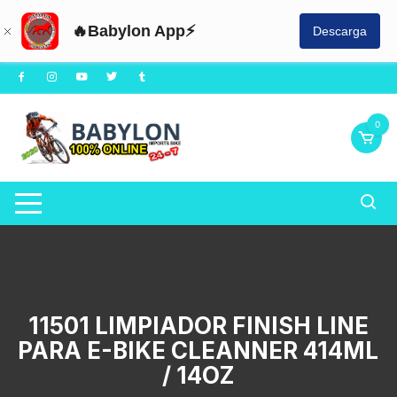
🔥Babylon App⚡
Descarga
Saltar
al
contenido
0
11501 LIMPIADOR FINISH LINE
PARA E-BIKE CLEANNER 414ML
/ 14OZ