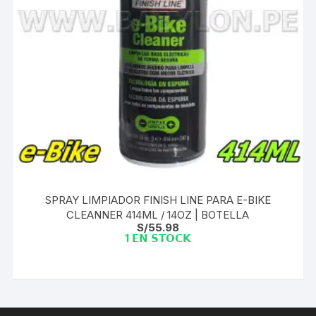
SPRAY LIMPIADOR FINISH LINE PARA E-BIKE
CLEANNER 414ML / 14OZ | BOTELLA
S/
55.98
1 𝗘𝗡 𝗦𝗧𝗢𝗖𝗞