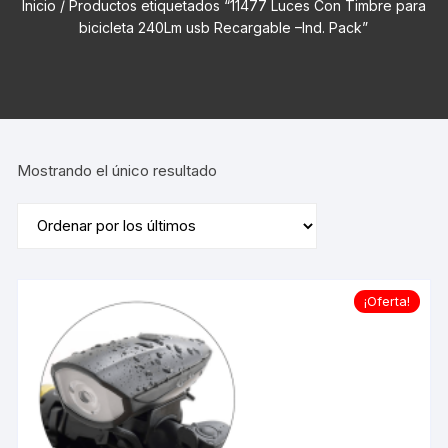
Inicio
/ Productos etiquetados “11477 Luces Con Timbre para
bicicleta 240Lm usb Recargable –Ind. Pack”
Mostrando el único resultado
¡Oferta!