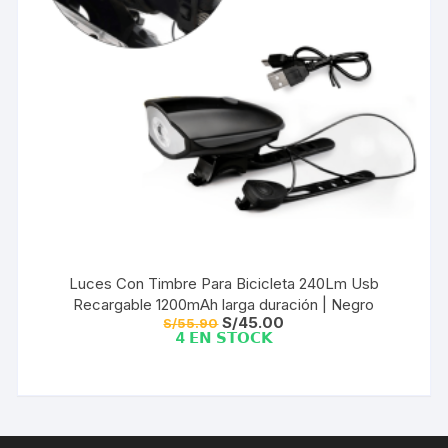
Luces Con Timbre Para Bicicleta 240Lm Usb
Recargable 1200mAh larga duración | Negro
El
El
S/
45.00
S/
55.90
precio
precio
4 𝗘𝗡 𝗦𝗧𝗢𝗖𝗞
original
actual
era:
es:
S/55.90.
S/45.00.