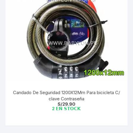
Candado De Seguridad 1200X12Mm Para bicicleta C/
clave Contraseña
S/
29.90
2 𝗘𝗡 𝗦𝗧𝗢𝗖𝗞