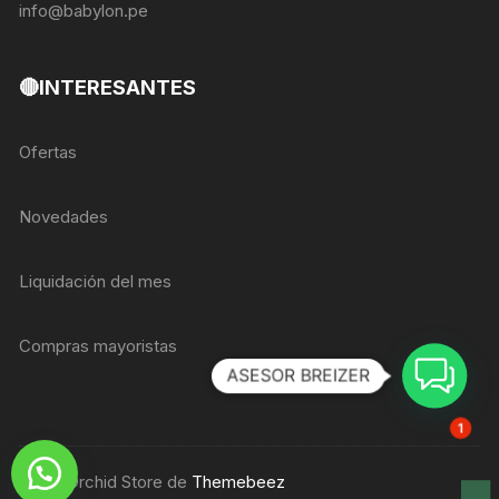
info@babylon.pe
🔴INTERESANTES
Ofertas
Novedades
Liquidación del mes
Compras mayoristas
ASESOR BREIZER
1
Tema Orchid Store de
Themebeez