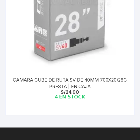
CAMARA CUBE DE RUTA SV DE 40MM 700X20/28C
PRESTA | EN CAJA
S/
24.90
4 𝗘𝗡 𝗦𝗧𝗢𝗖𝗞