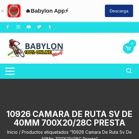
🔥Babylon App⚡
Descarga
Saltar
al
contenido
0
10926 CAMARA DE RUTA SV DE
40MM 700X20/28C PRESTA
Inicio
/ Productos etiquetados “10926 Camara De Ruta Sv De
40Mm 700X20/28C Presta”